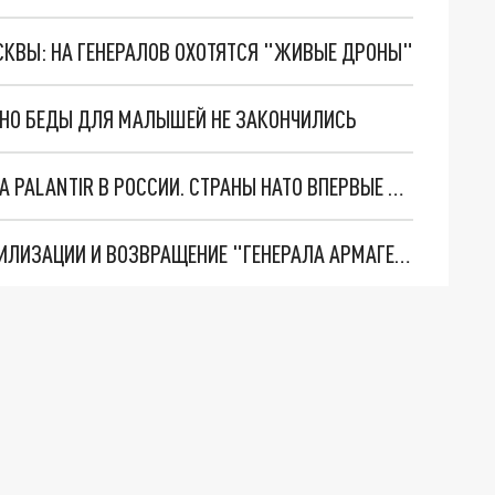
ОСКВЫ: НА ГЕНЕРАЛОВ ОХОТЯТСЯ "ЖИВЫЕ ДРОНЫ"
. НО БЕДЫ ДЛЯ МАЛЫШЕЙ НЕ ЗАКОНЧИЛИСЬ
"ОЧЕНЬ ПЛОХИЕ НОВОСТИ": БОЛЬШАЯ ОШИБКА PALANTIR В РОССИИ. СТРАНЫ НАТО ВПЕРВЫЕ ЗА СВО ОСТАНОВИЛИ ПОСТАВКИ ОРУЖИЯ. ВСУ ТЕРЯЮТ ПРИГРАНИЧЬЕ?
ТРИ ГЛАВНЫХ ИНСАЙДА ОБ СВО. ОТМЕНА МОБИЛИЗАЦИИ И ВОЗВРАЩЕНИЕ "ГЕНЕРАЛА АРМАГЕДДОНА"? ОТЛИЧНЫЕ НОВОСТИ, КОТОРЫЕ ЖДАЛИ ВСЕ