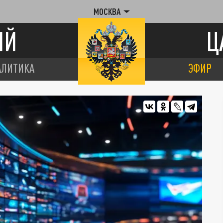
МОСКВА
ИЙ
Ц
АЛИТИКА
ЭФИР