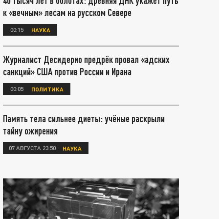
40 тысяч лет в болотах: древняя ДНК укажет путь
к «вечным» лесам на русском Севере
00:15
НАУКА
Журналист Десидерио предрёк провал «адских
санкций» США против России и Ирана
00:05
ПОЛИТИКА
Память тела сильнее диеты: учёные раскрыли
тайну ожирения
07 АВГУСТА 23:50
НАУКА