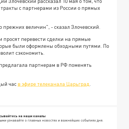
адий Злочевский
рассказал 10 мая о том
, что
нтракты с партнерами
из России
о
прямых
о прежних величин", - сказал Злочевский.
и просят перевести сделки на прямые
оторые были оформлены обходными путями. По
зволит сэкономить.
 предлагала партнерам в РФ поменять
дый час
в эфире телеканала Царьград
.
сывайтесь на наши каналы
ыми узнавайте о главных новостях и важнейших событиях дня.