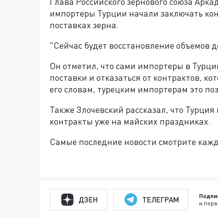
Глава
Российского зернового союза Арк
импортеры
Турции
начали заключать ко
поставках зерна
.
"Сейчас будет восстановление объемов д
Он отметил, что сами импортеры в Турци
поставки и отказаться от контрактов, к
его словам, турецким импортерам это по
Также Злочевский рассказал, что Турция
контракты уже на майских праздниках.
Самые последние новости смотрите каж
Подпи
ДЗЕН
ТЕЛЕГРАМ
и перв