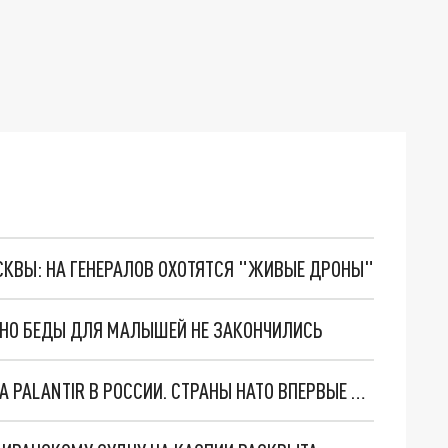
ОСКВЫ: НА ГЕНЕРАЛОВ ОХОТЯТСЯ "ЖИВЫЕ ДРОНЫ"
. НО БЕДЫ ДЛЯ МАЛЫШЕЙ НЕ ЗАКОНЧИЛИСЬ
"ОЧЕНЬ ПЛОХИЕ НОВОСТИ": БОЛЬШАЯ ОШИБКА PALANTIR В РОССИИ. СТРАНЫ НАТО ВПЕРВЫЕ ЗА СВО ОСТАНОВИЛИ ПОСТАВКИ ОРУЖИЯ. ВСУ ТЕРЯЮТ ПРИГРАНИЧЬЕ?