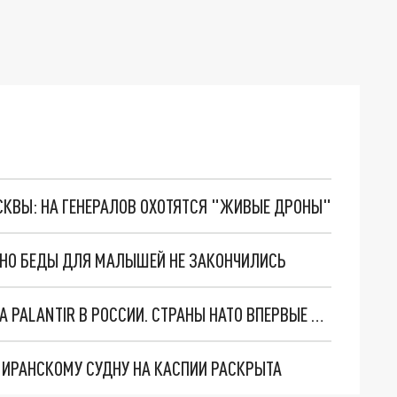
ОСКВЫ: НА ГЕНЕРАЛОВ ОХОТЯТСЯ "ЖИВЫЕ ДРОНЫ"
. НО БЕДЫ ДЛЯ МАЛЫШЕЙ НЕ ЗАКОНЧИЛИСЬ
"ОЧЕНЬ ПЛОХИЕ НОВОСТИ": БОЛЬШАЯ ОШИБКА PALANTIR В РОССИИ. СТРАНЫ НАТО ВПЕРВЫЕ ЗА СВО ОСТАНОВИЛИ ПОСТАВКИ ОРУЖИЯ. ВСУ ТЕРЯЮТ ПРИГРАНИЧЬЕ?
О ИРАНСКОМУ СУДНУ НА КАСПИИ РАСКРЫТА