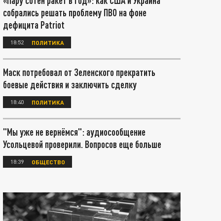
«Пару сотен ракет в год»: как США и Украина
собрались решать проблему ПВО на фоне
дефицита Patriot
18:52
ПОЛИТИКА
Маск потребовал от Зеленского прекратить
боевые действия и заключить сделку
18:40
ПОЛИТИКА
"Мы уже не вернёмся": аудиосообщение
Усольцевой проверили. Вопросов еще больше
18:39
ОБЩЕСТВО