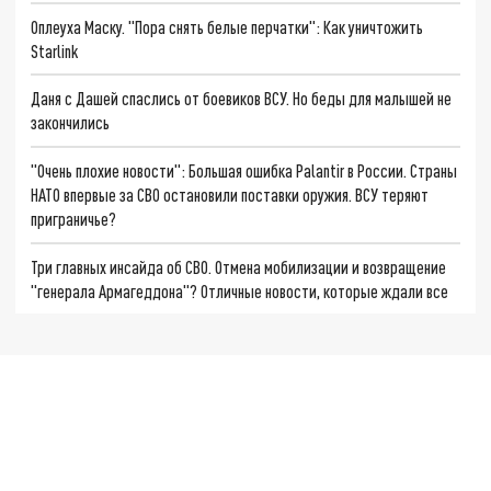
Оплеуха Маску. "Пора снять белые перчатки": Как уничтожить
Starlink
Даня с Дашей спаслись от боевиков ВСУ. Но беды для малышей не
закончились
"Очень плохие новости": Большая ошибка Palantir в России. Страны
НАТО впервые за СВО остановили поставки оружия. ВСУ теряют
приграничье?
Три главных инсайда об СВО. Отмена мобилизации и возвращение
"генерала Армагеддона"? Отличные новости, которые ждали все