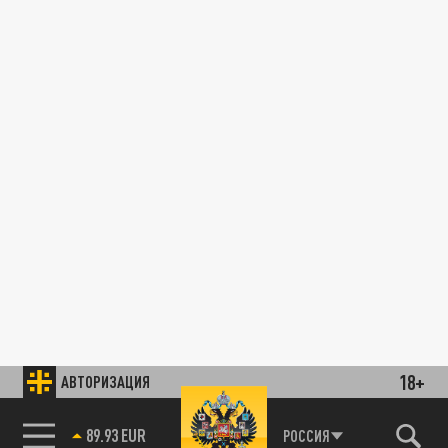
18+
АВТОРИЗАЦИЯ
89.93 EUR
РОССИЯ