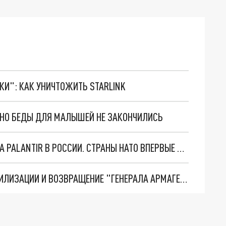
ТКИ": КАК УНИЧТОЖИТЬ STARLINK
. НО БЕДЫ ДЛЯ МАЛЫШЕЙ НЕ ЗАКОНЧИЛИСЬ
"ОЧЕНЬ ПЛОХИЕ НОВОСТИ": БОЛЬШАЯ ОШИБКА PALANTIR В РОССИИ. СТРАНЫ НАТО ВПЕРВЫЕ ЗА СВО ОСТАНОВИЛИ ПОСТАВКИ ОРУЖИЯ. ВСУ ТЕРЯЮТ ПРИГРАНИЧЬЕ?
ТРИ ГЛАВНЫХ ИНСАЙДА ОБ СВО. ОТМЕНА МОБИЛИЗАЦИИ И ВОЗВРАЩЕНИЕ "ГЕНЕРАЛА АРМАГЕДДОНА"? ОТЛИЧНЫЕ НОВОСТИ, КОТОРЫЕ ЖДАЛИ ВСЕ