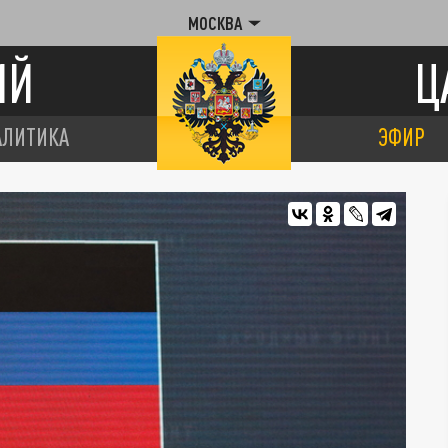
МОСКВА
ИЙ
Ц
АЛИТИКА
ЭФИР