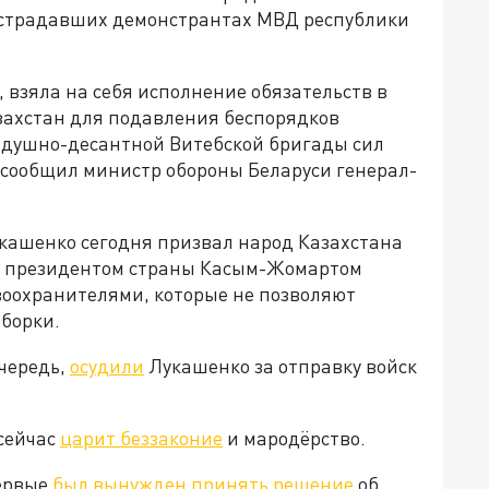
пострадавших демонстрантах МВД республики
, взяла на себя исполнение обязательств в
азахстан для подавления беспорядков
оздушно-десантной Витебской бригады сил
 сообщил министр обороны Беларуси генерал-
кашенко сегодня призвал народ Казахстана
им президентом страны Касым-Жомартом
оохранителями, которые не позволяют
зборки.
очередь,
осудили
Лукашенко за отправку войск
 сейчас
царит беззаконие
и мародёрство.
ервые
был вынужден принять решение
об