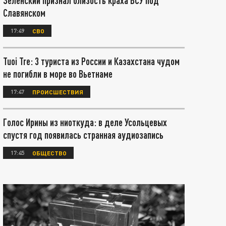
Зеленский признал близость краха ВСУ под
Славянском
17:49
СВО
Tuoi Tre: 3 туриста из России и Казахстана чудом
не погибли в море во Вьетнаме
17:47
ПРОИСШЕСТВИЯ
Голос Ирины из ниоткуда: в деле Усольцевых
спустя год появилась странная аудиозапись
17:45
ОБЩЕСТВО