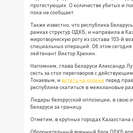
протестующих. О количестве убитых и 
пока не сообщает.
Также известно, что республика Беларусь
рамках структур ОДКБ, и направила в К
миротворческую роту из состава 103-й в
специальных операций. Об этом сегодня
лейтенант Виктор Хренин.
Напомним, глава Беларуси Александр Лу
сесть за стол переговоров с действующ
Токаевым, и
встать на колени
перед прав
республике скатиться в межклановые ра
Лидеры белорусской оппозиции, в свою 
Беларуси за границу.
Отметим, в крупных городах Казахстана
Оборонительный военный блок ОДКБ вп