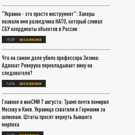
"Украина - это просто инструмент": Хакеры
назвали имя разведчика НАТО, который сливал
СБУ координаты объектов в России
15:20
ЭКСКЛЮЗИВ
Что на самом деле убило профессора Зезина:
Адвокат Реверука перекладывает вину на
следователя?
14:24
ЭКСКЛЮЗИВ
Главное в иноСМИ 7 августа: Трамп почти помирил
Москву и Киев. Украинца схватили в Германии за
шпионаж. Штаты просят вернуть бывшего
морпеха
11:00
ПОЛИТИКА