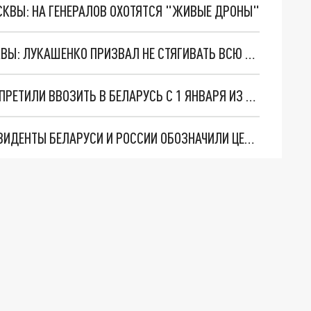
ОСКВЫ: НА ГЕНЕРАЛОВ ОХОТЯТСЯ "ЖИВЫЕ ДРОНЫ"
МИНСК НЕ ДОЛЖЕН ПОВТОРИТЬ СУДЬБУ МОСКВЫ: ЛУКАШЕНКО ПРИЗВАЛ НЕ СТЯГИВАТЬ ВСЮ СТРАНУ В СТОЛИЦУ
МЯСО, МОЛОКО, ОВОЩИ: КАКИЕ ПРОДУКТЫ ЗАПРЕТИЛИ ВВОЗИТЬ В БЕЛАРУСЬ С 1 ЯНВАРЯ ИЗ 37 СТРАН
ЛУКАШЕНКО ОПТИМИСТ, ПУТИН РЕАЛИСТ: ПРЕЗИДЕНТЫ БЕЛАРУСИ И РОССИИ ОБОЗНАЧИЛИ ЦЕЛЬ СОЮЗНОГО ГОСУДАРСТВА