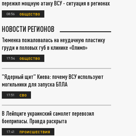
пережил мощную атаку ВСУ - ситуация в регионах
08:56
ОБЩЕСТВО
НОВОСТИ РЕГИОНОВ
Тюменка пожаловалась на неудачную пластику
груди и половых губ в клинике «Олимп»
17:54
ОБЩЕСТВО
"Ядерный щит" Киева: почему ВСУ используют
могильники для запуска БПЛА
17:51
СВО
В Лейпциге украинский самолет перевозил
боеприпасы. Правда раскрыта
17:41
ПРОИСШЕСТВИЯ