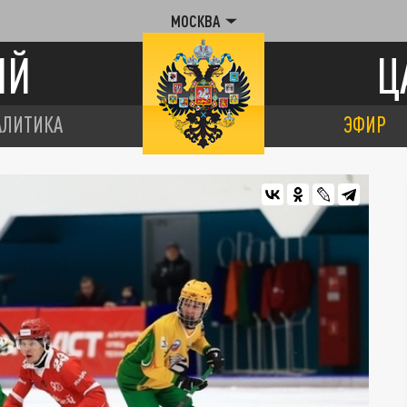
МОСКВА
ИЙ
Ц
АЛИТИКА
ЭФИР