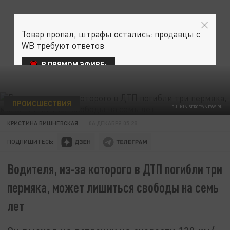
Товар пропал, штрафы остались: продавцы с
WB требуют ответов
В ПРЯМОМ ЭФИРЕ:
ПРОИСШЕСТВИЯ
BULKIN SERGEY/NEWS.RU
КРИСТИНА ВИШНЕВСКАЯ
06 ДЕКАБРЯ 05:28
ПОДПИШИТЕСЬ:
Водителя, из-за которого в ДТП погибли три
пермяка, может лишиться свободы на семь
лет