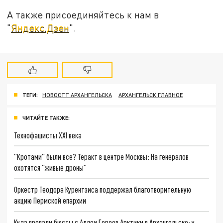
А также присоединяйтесь к нам в
"
Яндекс.Дзен
".
ТЕГИ:
НОВОСТТ АРХАНГЕЛЬСКА
АРХАНГЕЛЬСК ГЛАВНОЕ
ЧИТАЙТЕ ТАКЖЕ:
Технофашисты XXI века
"Кротами" были все? Теракт в центре Москвы: На генералов
охотятся "живые дроны"
Оркестр Теодора Курентзиса поддержал благотворительную
акцию Пермской епархии
Куда пропали бюсты с Аллеи Героев Арктики в Архангельске: у