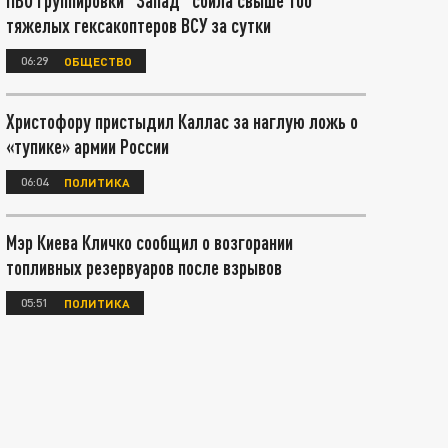
ПВО группировки "Запад" сбила свыше 100
тяжелых гексакоптеров ВСУ за сутки
06:29
ОБЩЕСТВО
Христофору пристыдил Каллас за наглую ложь о
«тупике» армии России
06:04
ПОЛИТИКА
Мэр Киева Кличко сообщил о возгорании
топливных резервуаров после взрывов
05:51
ПОЛИТИКА