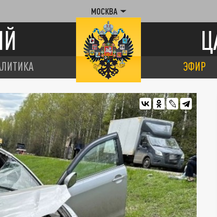
МОСКВА
ИЙ
Ц
АЛИТИКА
ЭФИР