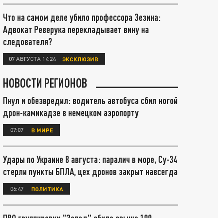
Что на самом деле убило профессора Зезина:
Адвокат Реверука перекладывает вину на
следователя?
07 АВГУСТА 14:24
ЭКСКЛЮЗИВ
НОВОСТИ РЕГИОНОВ
Пнул и обезвредил: водитель автобуса сбил ногой
дрон-камикадзе в немецком аэропорту
07:07
В МИРЕ
Удары по Украине 8 августа: паралич в море, Су-34
стерли пункты БПЛА, цех дронов закрыт навсегда
06:47
ПОЛИТИКА