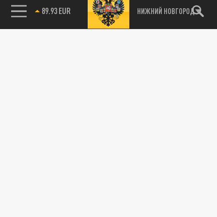
89.93 EUR
НИЖНИЙ НОВГОРОД
115093, г. Москва, переулок Партийный,
д.1, к.57, стр.3, эт.1, пом.I, ком.45
Тел.:
+7 (495) 374-77-73
info@tsargrad.tv
Адрес для пресс-релизов
press@tsargrad.tv