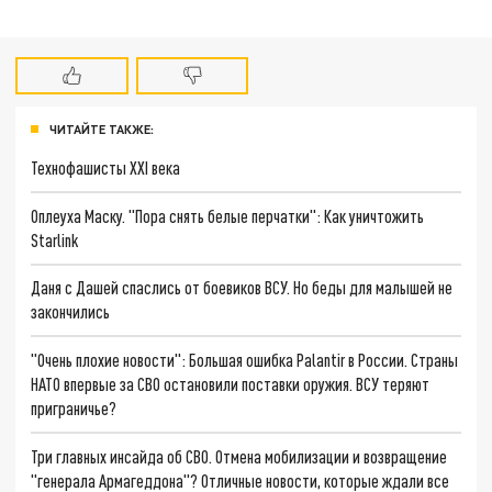
ЧИТАЙТЕ ТАКЖЕ:
Технофашисты XXI века
Оплеуха Маску. "Пора снять белые перчатки": Как уничтожить
Starlink
Даня с Дашей спаслись от боевиков ВСУ. Но беды для малышей не
закончились
"Очень плохие новости": Большая ошибка Palantir в России. Страны
НАТО впервые за СВО остановили поставки оружия. ВСУ теряют
приграничье?
Три главных инсайда об СВО. Отмена мобилизации и возвращение
"генерала Армагеддона"? Отличные новости, которые ждали все