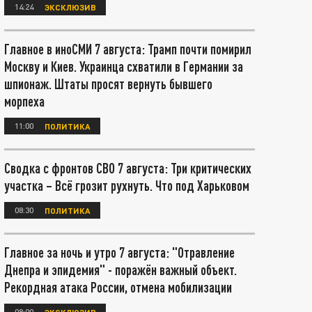
14:24
ЭКСКЛЮЗИВ
Главное в иноСМИ 7 августа: Трамп почти помирил
Москву и Киев. Украинца схватили в Германии за
шпионаж. Штаты просят вернуть бывшего
морпеха
11:00
ПОЛИТИКА
Сводка с фронтов СВО 7 августа: Три критических
участка – Всё грозит рухнуть. Что под Харьковом
08:30
ПОЛИТИКА
Главное за ночь и утро 7 августа: "Отравление
Днепра и эпидемия" - поражён важный объект.
Рекордная атака России, отмена мобилизации
08:00
ЭКСКЛЮЗИВ