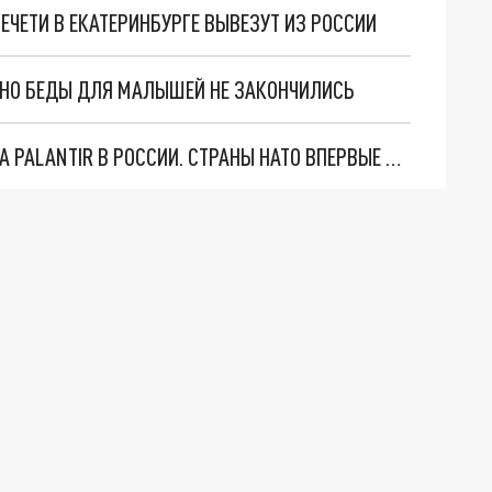
ЧЕТИ В ЕКАТЕРИНБУРГЕ ВЫВЕЗУТ ИЗ РОССИИ
. НО БЕДЫ ДЛЯ МАЛЫШЕЙ НЕ ЗАКОНЧИЛИСЬ
"ОЧЕНЬ ПЛОХИЕ НОВОСТИ": БОЛЬШАЯ ОШИБКА PALANTIR В РОССИИ. СТРАНЫ НАТО ВПЕРВЫЕ ЗА СВО ОСТАНОВИЛИ ПОСТАВКИ ОРУЖИЯ. ВСУ ТЕРЯЮТ ПРИГРАНИЧЬЕ?