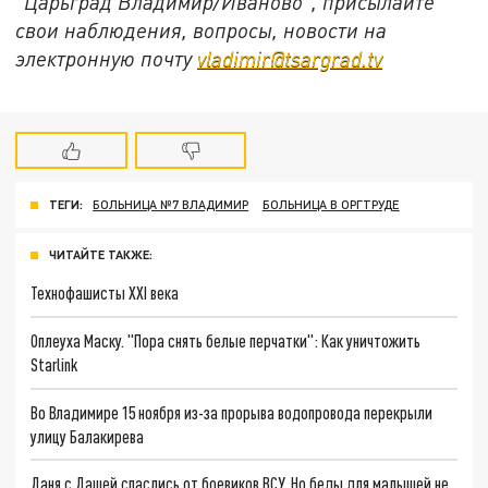
"Царьград Владимир/Иваново", присылайте
свои наблюдения, вопросы, новости на
электронную почту
vladimir@tsargrad.tv
ТЕГИ:
БОЛЬНИЦА №7 ВЛАДИМИР
БОЛЬНИЦА В ОРГТРУДЕ
ЧИТАЙТЕ ТАКЖЕ:
Технофашисты XXI века
Оплеуха Маску. "Пора снять белые перчатки": Как уничтожить
Starlink
Во Владимире 15 ноября из-за прорыва водопровода перекрыли
улицу Балакирева
Даня с Дашей спаслись от боевиков ВСУ. Но беды для малышей не