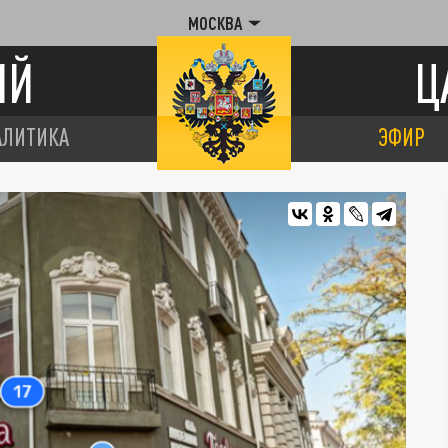
МОСКВА
ИЙ
Ц
АЛИТИКА
ЭФИР