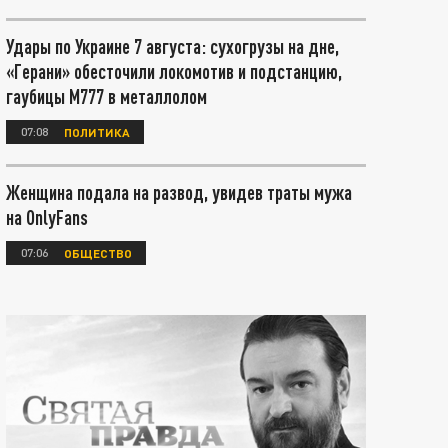
Удары по Украине 7 августа: сухогрузы на дне,
«Герани» обесточили локомотив и подстанцию,
гаубицы М777 в металлолом
07:08
ПОЛИТИКА
Женщина подала на развод, увидев траты мужа
на OnlyFans
07:06
ОБЩЕСТВО