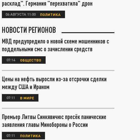
расклад". Германия "перехватила" дрон
06 АВГУСТА 11:00
ПОЛИТИКА
НОВОСТИ РЕГИОНОВ
МВД предупредило о новой схеме мошенников с
поддельными смс о зачислении средств
07:14
ОБЩЕСТВО
Цены на нефть выросли из-за отсрочки сделки
между США и Ираном
07:11
В МИРЕ
Премьер Литвы Синкявичюс пресёк панические
заявления главы Минобороны о России
07:11
ПОЛИТИКА