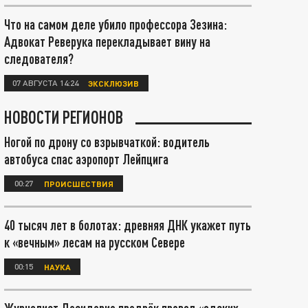
Что на самом деле убило профессора Зезина:
Адвокат Реверука перекладывает вину на
следователя?
07 АВГУСТА 14:24
ЭКСКЛЮЗИВ
НОВОСТИ РЕГИОНОВ
Ногой по дрону со взрывчаткой: водитель
автобуса спас аэропорт Лейпцига
00:27
ПРОИСШЕСТВИЯ
40 тысяч лет в болотах: древняя ДНК укажет путь
к «вечным» лесам на русском Севере
00:15
НАУКА