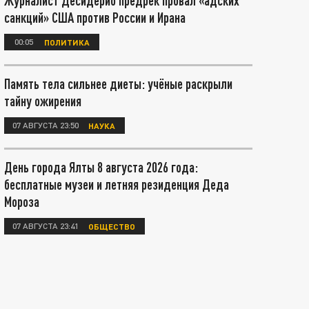
Журналист Десидерио предрёк провал «адских
санкций» США против России и Ирана
00:05
ПОЛИТИКА
Память тела сильнее диеты: учёные раскрыли
тайну ожирения
07 АВГУСТА 23:50
НАУКА
День города Ялты 8 августа 2026 года:
бесплатные музеи и летняя резиденция Деда
Мороза
07 АВГУСТА 23:41
ОБЩЕСТВО