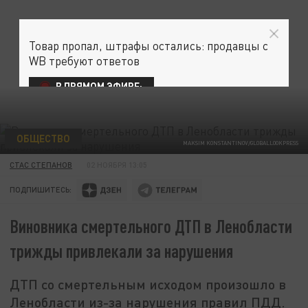
Товар пропал, штрафы остались: продавцы с
WB требуют ответов
В ПРЯМОМ ЭФИРЕ:
ОБЩЕСТВО
MAKSIM KONSTANTINOV/GLOBALLOOKPRESS
СТАС СТЕПАНОВ
02 НОЯБРЯ 13:05
ПОДПИШИТЕСЬ:
Виновника смертельного ДТП в Ленобласти
трижды привлекали за нарушения
ДТП со смертельным исходом произошло в
Ленобласти из-за нарушения правил ПДД.