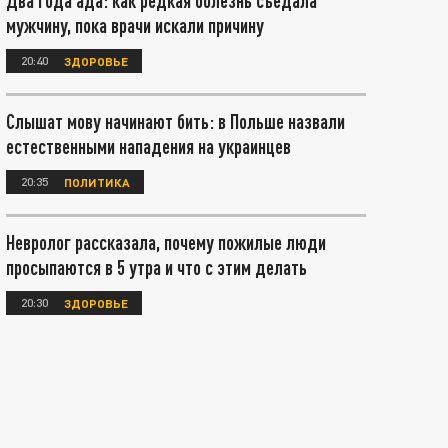
Два года ада: как редкая болезнь съедала
мужчину, пока врачи искали причину
20:40
ЗДОРОВЬЕ
Слышат мову начинают бить: в Польше назвали
естественными нападения на украинцев
20:35
ПОЛИТИКА
Невролог рассказала, почему пожилые люди
просыпаются в 5 утра и что с этим делать
20:30
ЗДОРОВЬЕ