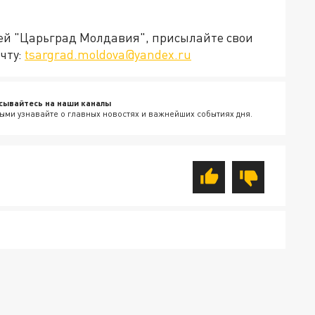
ией "Царьград Молдавия", присылайте свои
чту:
tsargrad.moldova@yandex.ru
сывайтесь на наши каналы
ыми узнавайте о главных новостях и важнейших событиях дня.