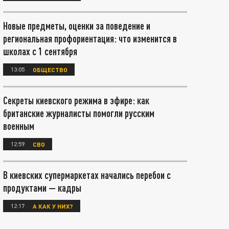
Новые предметы, оценки за поведение и
региональная профориентация: что изменится в
школах с 1 сентября
13:05
ОБЩЕСТВО
Секреты киевского режима в эфире: как
британские журналисты помогли русским
военным
12:59
СВО
В киевских супермаркетах начались перебои с
продуктами — кадры
12:17
А КАК У НИХ?