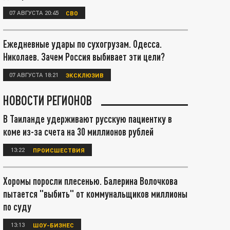
07 АВГУСТА 20:45
СВО
Ежедневные удары по сухогрузам. Одесса.
Николаев. Зачем Россия выбивает эти цели?
07 АВГУСТА 18:21
ЭКСКЛЮЗИВ
НОВОСТИ РЕГИОНОВ
В Таиланде удерживают русскую пациентку в
коме из-за счета на 30 миллионов рублей
13:22
ПРОИСШЕСТВИЯ
Хоромы поросли плесенью. Балерина Волочкова
пытается "выбить" от коммунальщиков миллионы
по суду
13:13
ШОУ-БИЗНЕС