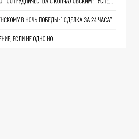
ГЛАВА ЧВК “ВАГНЕР” ПРИГОЖИН ОТКАЗАЛСЯ ОТ СОТРУДНИЧЕСТВА С КОНЧАЛОВСКИМ: “УСПЕХОВ, НО БЕЗ МЕНЯ"
НСКОМУ В НОЧЬ ПОБЕДЫ: “СДЕЛКА ЗА 24 ЧАСА”
НИЕ, ЕСЛИ НЕ ОДНО НО