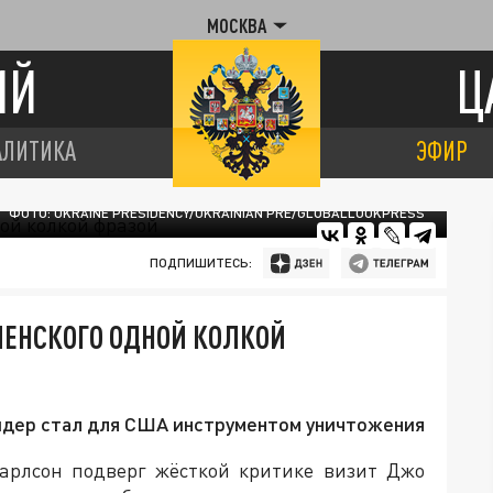
МОСКВА
ИЙ
Ц
АЛИТИКА
ЭФИР
ФОТО: UKRAINE PRESIDENCY/UKRAINIAN PRE/GLOBALLOOKPRESS
ПОДПИШИТЕСЬ:
ЛЕНСКОГО ОДНОЙ КОЛКОЙ
лидер стал для США инструментом уничтожения
арлсон подверг жёсткой критике визит Джо