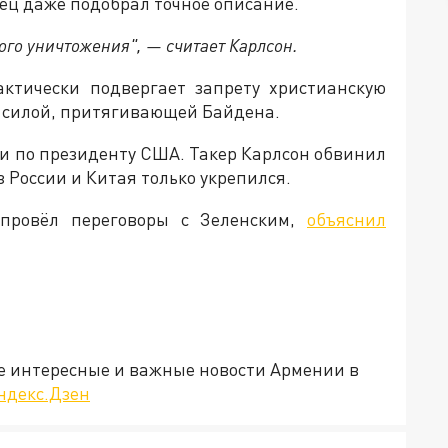
ец даже подобрал точное описание.
ого уничтожения", — считает Карлсон.
актически подвергает запрету христианскую
й силой, притягивающей Байдена.
и по президенту США. Такер Карлсон обвинил
з России и Китая только укрепился.
провёл переговоры с Зеленским,
объяснил
е интересные и важные новости Армении в
ндекс.Дзен