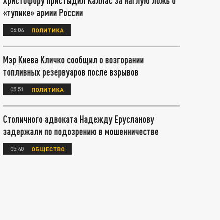
Христофору пристыдил Каллас за наглую ложь о
«тупике» армии России
06:04
ПОЛИТИКА
Мэр Киева Кличко сообщил о возгорании
топливных резервуаров после взрывов
05:51
ПОЛИТИКА
Столичного адвоката Надежду Ерусланову
задержали по подозрению в мошенничестве
05:40
ОБЩЕСТВО