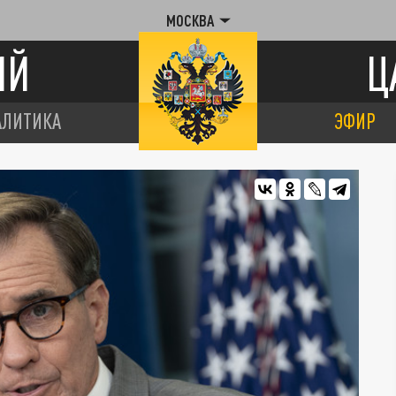
МОСКВА
ИЙ
Ц
АЛИТИКА
ЭФИР