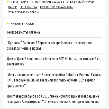
ТЕГИ:
ВАРЯГ
ЯРОСЛАВСКАЯ ОБЛАСТЬ
СРЕТЕНСКИЙ РАЙОН
КАТЕР
РЕКА ШИЛКА
МИНСТРОЙ ЗАБАЙКАЛЬЯ
УПРАВЛЕНИЕ КАТЕРОМ
ЧИТАЙТЕ ТАКЖЕ:
Технофашисты XXI века
"Кротами" были все? Теракт в центре Москвы: На генералов
охотятся "живые дроны"
Даня с Дашей спаслись от боевиков ВСУ. Но беды для малышей не
закончились
"Очень плохие новости": Большая ошибка Palantir в России. Страны
НАТО впервые за СВО остановили поставки оружия. ВСУ теряют
приграничье?
Три главных инсайда об СВО. Отмена мобилизации и возвращение
"генерала Армагеддона"? Отличные новости, которые ждали все