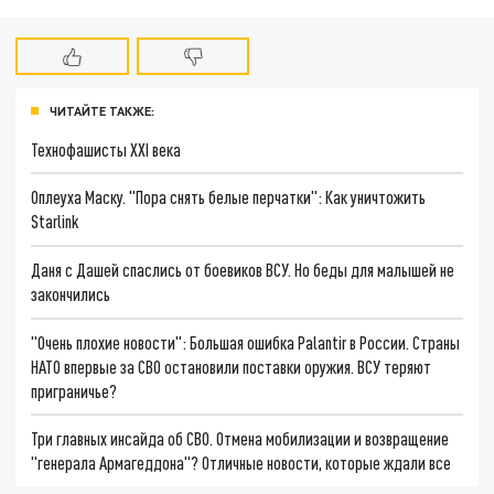
ЧИТАЙТЕ ТАКЖЕ:
Технофашисты XXI века
Оплеуха Маску. "Пора снять белые перчатки": Как уничтожить
Starlink
Даня с Дашей спаслись от боевиков ВСУ. Но беды для малышей не
закончились
"Очень плохие новости": Большая ошибка Palantir в России. Страны
НАТО впервые за СВО остановили поставки оружия. ВСУ теряют
приграничье?
Три главных инсайда об СВО. Отмена мобилизации и возвращение
"генерала Армагеддона"? Отличные новости, которые ждали все