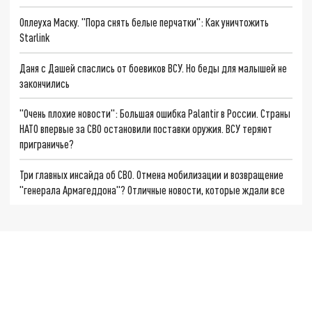
Оплеуха Маску. "Пора снять белые перчатки": Как уничтожить
Starlink
Даня с Дашей спаслись от боевиков ВСУ. Но беды для малышей не
закончились
"Очень плохие новости": Большая ошибка Palantir в России. Страны
НАТО впервые за СВО остановили поставки оружия. ВСУ теряют
приграничье?
Три главных инсайда об СВО. Отмена мобилизации и возвращение
"генерала Армагеддона"? Отличные новости, которые ждали все