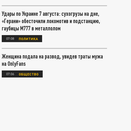
Удары по Украине 7 августа: сухогрузы на дне,
«Герани» обесточили локомотив и подстанцию,
гаубицы М777 в металлолом
07:08
ПОЛИТИКА
Женщина подала на развод, увидев траты мужа
на OnlyFans
07:06
ОБЩЕСТВО