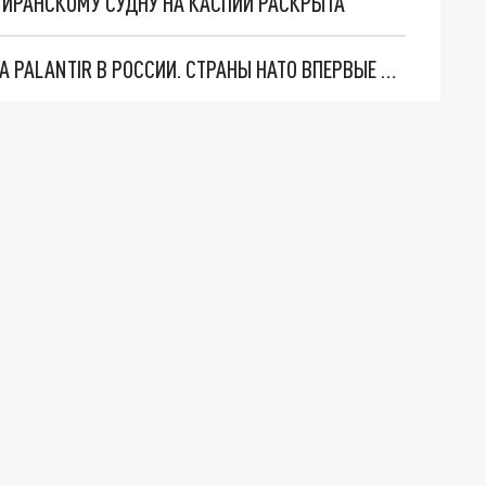
О ИРАНСКОМУ СУДНУ НА КАСПИИ РАСКРЫТА
"ОЧЕНЬ ПЛОХИЕ НОВОСТИ": БОЛЬШАЯ ОШИБКА PALANTIR В РОССИИ. СТРАНЫ НАТО ВПЕРВЫЕ ЗА СВО ОСТАНОВИЛИ ПОСТАВКИ ОРУЖИЯ. ВСУ ТЕРЯЮТ ПРИГРАНИЧЬЕ?