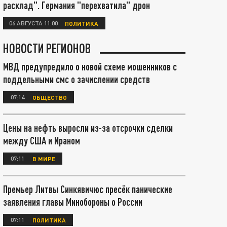
расклад". Германия "перехватила" дрон
06 АВГУСТА 11:00
ПОЛИТИКА
НОВОСТИ РЕГИОНОВ
МВД предупредило о новой схеме мошенников с
поддельными смс о зачислении средств
07:14
ОБЩЕСТВО
Цены на нефть выросли из-за отсрочки сделки
между США и Ираном
07:11
В МИРЕ
Премьер Литвы Синкявичюс пресёк панические
заявления главы Минобороны о России
07:11
ПОЛИТИКА