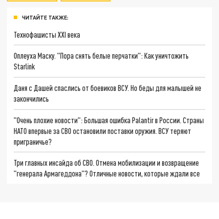
ЧИТАЙТЕ ТАКЖЕ:
Технофашисты XXI века
Оплеуха Маску. "Пора снять белые перчатки": Как уничтожить
Starlink
Даня с Дашей спаслись от боевиков ВСУ. Но беды для малышей не
закончились
"Очень плохие новости": Большая ошибка Palantir в России. Страны
НАТО впервые за СВО остановили поставки оружия. ВСУ теряют
приграничье?
Три главных инсайда об СВО. Отмена мобилизации и возвращение
"генерала Армагеддона"? Отличные новости, которые ждали все