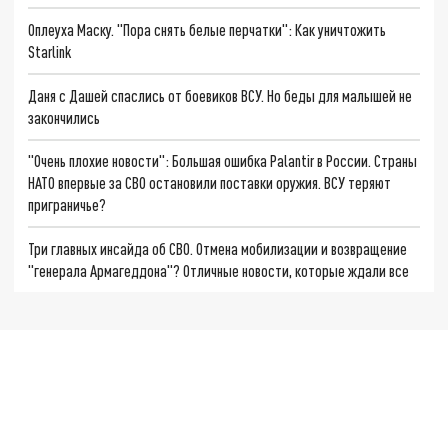
Оплеуха Маску. "Пора снять белые перчатки": Как уничтожить
Starlink
Даня с Дашей спаслись от боевиков ВСУ. Но беды для малышей не
закончились
"Очень плохие новости": Большая ошибка Palantir в России. Страны
НАТО впервые за СВО остановили поставки оружия. ВСУ теряют
приграничье?
Три главных инсайда об СВО. Отмена мобилизации и возвращение
"генерала Армагеддона"? Отличные новости, которые ждали все