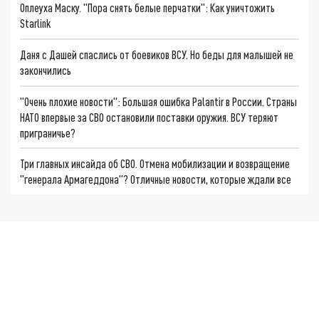
Оплеуха Маску. "Пора снять белые перчатки": Как уничтожить
Starlink
Даня с Дашей спаслись от боевиков ВСУ. Но беды для малышей не
закончились
"Очень плохие новости": Большая ошибка Palantir в России. Страны
НАТО впервые за СВО остановили поставки оружия. ВСУ теряют
приграничье?
Три главных инсайда об СВО. Отмена мобилизации и возвращение
"генерала Армагеддона"? Отличные новости, которые ждали все