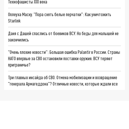
Технофашисты XXI века
Оплеуха Маску. "Пора снять белые перчатки": Как уничтожить
Starlink
Даня с Дашей спаслись от боевиков ВСУ. Но беды для малышей не
закончились
"Очень плохие новости": Большая ошибка Palantir в России. Страны
НАТО впервые за СВО остановили поставки оружия. ВСУ теряют
приграничье?
Три главных инсайда об СВО. Отмена мобилизации и возвращение
"генерала Армагеддона"? Отличные новости, которые ждали все