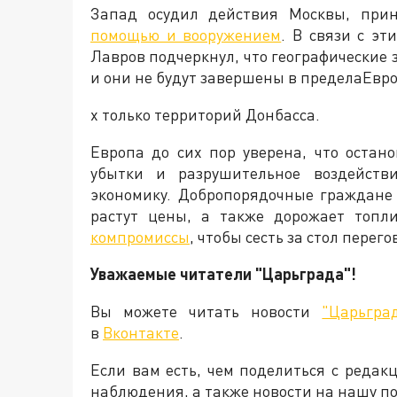
Запад осудил действия Москвы, пр
помощью и вооружением
. В связи с э
Лавров подчеркнул, что географические
и они не будут завершены в пределаЕвр
х только территорий Донбасса.
Европа до сих пор уверена, что остан
убытки и разрушительное воздейств
экономику. Добропорядочные граждане
растут цены, а также дорожает топли
компромиссы
, чтобы сесть за стол пере
Уважаемые читатели "Царьграда"!
Вы можете читать новости
"Царьгра
в
Вконтакте
.
Если вам есть, чем поделиться с реда
наблюдения, а также новости на нашу по