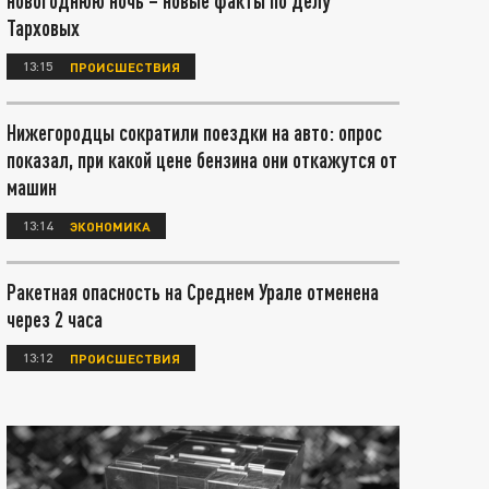
новогоднюю ночь – новые факты по делу
Тарховых
13:15
ПРОИСШЕСТВИЯ
Нижегородцы сократили поездки на авто: опрос
показал, при какой цене бензина они откажутся от
машин
13:14
ЭКОНОМИКА
Ракетная опасность на Среднем Урале отменена
через 2 часа
13:12
ПРОИСШЕСТВИЯ