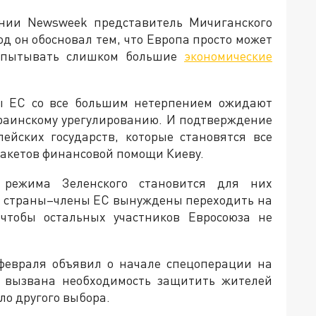
ании Newsweek представитель Мичиганского
д он обосновал тем, что Европа просто может
испытывать слишком большие
экономические
ны ЕС со все большим нетерпением ожидают
краинскому урегулированию. И подтверждение
ейских государств, которые становятся все
пакетов финансовой помощи Киеву.
 режима Зеленского становится для них
е страны–члены ЕС вынуждены переходить на
тобы остальных участников Евросоюза не
февраля объявил о начале спецоперации на
ла вызвана необходимость защитить жителей
ыло другого выбора.