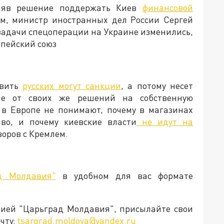
иняв решение поддержать Киев
финансовой
тим, министр иностранных дел России Сергей
 задачи спецоперации на Украине изменились,
опейский союз
овить
русских могут санкции
, а потому несет
ие от своих же решений на собственную
 в Европе не понимают, почему в магазинах
во, и почему киевские власти
не идут на
говоров с Кремлем.
д Молдавия"
в удобном для вас формате
кцией "Царьград Молдавия", присылайте свои
чту:
tsargrad.moldova@yandex.ru