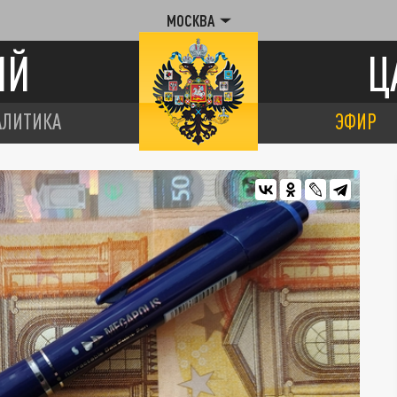
МОСКВА
ИЙ
Ц
АЛИТИКА
ЭФИР