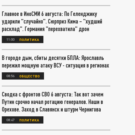
Главное в ИноСМИ 6 августа: По Геленджику
ударили "случайно". Сюрприз Кима – "худший
расклад". Германия "перехватила" дрон
11:00
ПОЛИТИКА
В городе дым, сбиты десятки БПЛА: Ярославль
пережил мощную атаку ВСУ - ситуация в регионах
08:56
ОБЩЕСТВО
Сводка с фронтов СВО 6 августа: Так вот зачем
Путин срочно начал ротацию генералов. Наши в
Орехове. Заход в Славянск и штурм Чернигова
08:47
ПОЛИТИКА