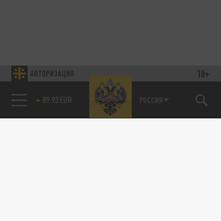
18+
АВТОРИЗАЦИЯ
89.93 EUR
РОССИЯ