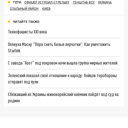
ТЕГИ:
ОФИЦЕР УСТРОИЛ СТРЕЛЬБУ
ГЕНШТАБ ВСУ
УКРАИНА
СПАЛЬНЫЙ РАЙОН
КИЕВ
ЧИТАЙТЕ ТАКЖЕ:
Технофашисты XXI века
Оплеуха Маску. "Пора снять белые перчатки": Как уничтожить
Starlink
С завода "Азот" под покровом ночи вышла группа мирных жителей
Зеленский показал своё отношение к народу: бойцов теробороны
отправят под пули
Сбежавший из Украины южнокорейский наёмник пойдёт под суд на
родине