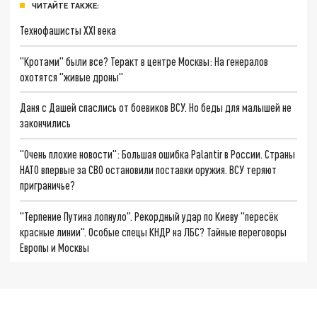
ЧИТАЙТЕ ТАКЖЕ:
Технофашисты XXI века
"Кротами" были все? Теракт в центре Москвы: На генералов
охотятся "живые дроны"
Даня с Дашей спаслись от боевиков ВСУ. Но беды для малышей не
закончились
"Очень плохие новости": Большая ошибка Palantir в России. Страны
НАТО впервые за СВО остановили поставки оружия. ВСУ теряют
приграничье?
"Терпение Путина лопнуло". Рекордный удар по Киеву "пересёк
красные линии". Особые спецы КНДР на ЛБС? Тайные переговоры
Европы и Москвы