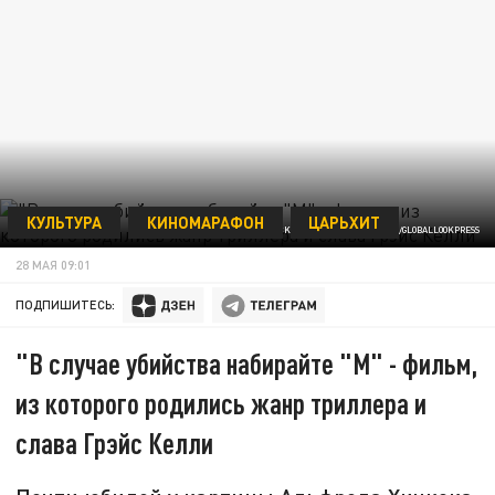
КУЛЬТУРА
КИНОМАРАФОН
ЦАРЬХИТ
ФОТО: IMAGO STOCK&PEOPLE VIA WWW.IMAGO/GLOBALLOOKPRESS
28 МАЯ 09:01
ПОДПИШИТЕСЬ:
"В случае убийства набирайте "М" - фильм,
из которого родились жанр триллера и
слава Грэйс Келли