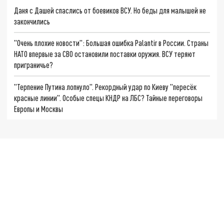
Даня с Дашей спаслись от боевиков ВСУ. Но беды для малышей не
закончились
"Очень плохие новости": Большая ошибка Palantir в России. Страны
НАТО впервые за СВО остановили поставки оружия. ВСУ теряют
приграничье?
"Терпение Путина лопнуло". Рекордный удар по Киеву "пересёк
красные линии". Особые спецы КНДР на ЛБС? Тайные переговоры
Европы и Москвы