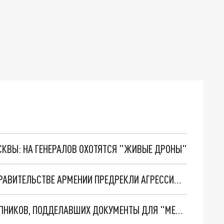
ОСКВЫ: НА ГЕНЕРАЛОВ ОХОТЯТСЯ "ЖИВЫЕ ДРОНЫ"
НИЧЕГО УДИВИТЕЛЬНОГО — ПРОВОКАЦИИ: В ПРАВИТЕЛЬСТВЕ АРМЕНИИ ПРЕДРЕКЛИ АГРЕССИЮ БАКУ
СПЕЦСЛУЖБЫ АРМЕНИИ ЗАДЕРЖАЛИ ПРЕСТУПНИКОВ, ПОДДЕЛАВШИХ ДОКУМЕНТЫ ДЛЯ "МЕЧТАЮЩИХ" УЕХАТЬ В США