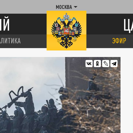
МОСКВА
ИЙ
Ц
АЛИТИКА
ЭФИР