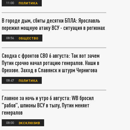
11:00
ПОЛИТИКА
В городе дым, сбиты десятки БПЛА: Ярославль
пережил мощную атаку ВСУ - ситуация в регионах
08:56
ОБЩЕСТВО
Сводка с фронтов СВО 6 августа: Так вот зачем
Путин срочно начал ротацию генералов. Наши в
Орехове. Заход в Славянск и штурм Чернигова
08:47
ПОЛИТИКА
Главное за ночь и утро 6 августа: WB бросил
"рабов", шпионы ВСУ в тылу, Путин меняет
генералов
08:00
ЭКСКЛЮЗИВ