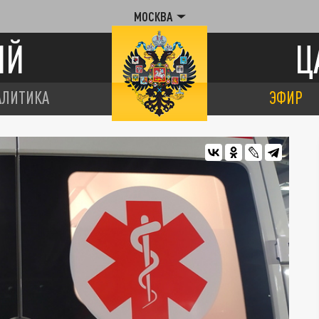
МОСКВА
ИЙ
Ц
АЛИТИКА
ЭФИР