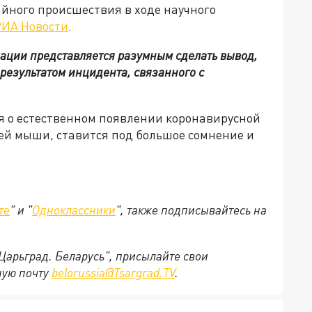
айного происшествия в ходе научного
РИА Новости
.
ации представляется разумным сделать вывод,
 результатом инцидента, связанного с
сия о естественном появлении коронавирусной
чей мыши, ставится под большое сомнение и
те
" и "
Одноклассники
", также подписывайтесь на
"Царьград. Беларусь", присылайте свои
ную почту
belorussia@Tsargrad.TV
.