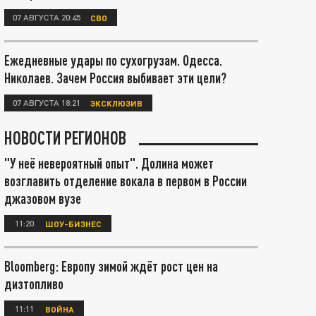
07 АВГУСТА 20:45
СВО
Ежедневные удары по сухогрузам. Одесса.
Николаев. Зачем Россия выбивает эти цели?
07 АВГУСТА 18:21
ЭКСКЛЮЗИВ
НОВОСТИ РЕГИОНОВ
"У неё невероятный опыт". Долина может
возглавить отделение вокала в первом в России
джазовом вузе
11:20
ШОУ-БИЗНЕС
Bloomberg: Европу зимой ждёт рост цен на
дизтопливо
11:11
ВОЙНА