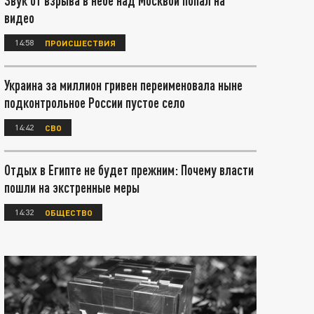
Звук от взрыва в небе над Москвой попал на
видео
14:58
ПРОИСШЕСТВИЯ
Украина за миллион гривен переименовала ныне
подконтрольное России пустое село
14:42
СВО
Отдых в Египте не будет прежним: Почему власти
пошли на экстренные меры
14:32
ОБЩЕСТВО