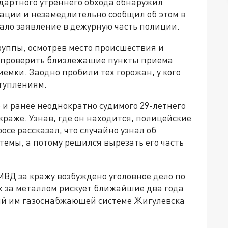
дартного утреннего обхода обнаружил
ации и незамедлительно сообщил об этом в
ало заявление в дежурную часть полиции.
уппы, осмотрев место происшествия и
 проверить близлежащие пункты приема
емки. Заодно пробили тех горожан, у кого
ступлениям.
о и ранее неоднократно судимого 29-летнего
краже. Узнав, где он находится, полицейские
осе рассказал, что случайно узнал об
темы, а потому решился вырезать его часть
ВД за кражу возбуждено уголовное дело по
к за металлом рискует ближайшие два года
ый им газоснабжающей системе Жигулевска