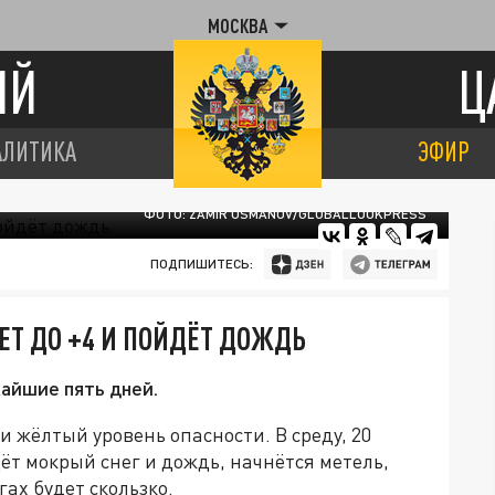
МОСКВА
ИЙ
Ц
АЛИТИКА
ЭФИР
ФОТО: ZAMIR USMANOV/GLOBALLOOKPRESS
ПОДПИШИТЕСЬ:
ЕТ ДО +4 И ПОЙДЁТ ДОЖДЬ
жайшие пять дней.
 жёлтый уровень опасности. В среду, 20
дёт мокрый снег и дождь, начнётся метель,
гах будет скользко.