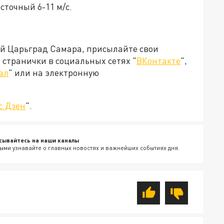
сточный 6-11 м/с.
ей Царьград Самара, присылайте свои
странички в социальных сетях "
ВКонтакте
",
ал
" или на электронную
с.Дзен
".
сывайтесь на наши каналы
ыми узнавайте о главных новостях и важнейших событиях дня.