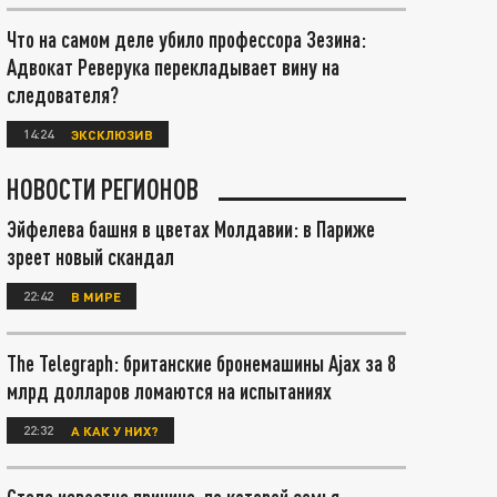
Что на самом деле убило профессора Зезина:
Адвокат Реверука перекладывает вину на
следователя?
14:24
ЭКСКЛЮЗИВ
НОВОСТИ РЕГИОНОВ
Эйфелева башня в цветах Молдавии: в Париже
зреет новый скандал
22:42
В МИРЕ
The Telegraph: британские бронемашины Ajax за 8
млрд долларов ломаются на испытаниях
22:32
А КАК У НИХ?