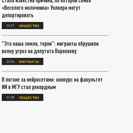
Стала известна причина, по которой семья
«Веселого молочника» Уолкера могут
депортировать
22:21
ОБЩЕСТВО
"Это наша земля, терпи": мигранты обрушили
волну угроз на депутата Воропаеву
22:04
МИГРАНТЫ
В погоне за нейросетями: конкурс на факультет
ИИ в МГУ стал рекордным
21:58
ОБЩЕСТВО