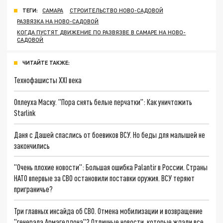
ТЕГИ:
САМАРА
СТРОИТЕЛЬСТВО НОВО-САДОВОЙ
РАЗВЯЗКА НА НОВО-САДОВОЙ
КОГДА ПУСТЯТ ДВИЖЕНИЕ ПО РАЗВЯЗВЕ В САМАРЕ НА НОВО-
САДОВОЙ
ЧИТАЙТЕ ТАКЖЕ:
Технофашисты XXI века
Оплеуха Маску. "Пора снять белые перчатки": Как уничтожить
Starlink
Даня с Дашей спаслись от боевиков ВСУ. Но беды для малышей не
закончились
"Очень плохие новости": Большая ошибка Palantir в России. Страны
НАТО впервые за СВО остановили поставки оружия. ВСУ теряют
приграничье?
Три главных инсайда об СВО. Отмена мобилизации и возвращение
"генерала Армагеддона"? Отличные новости, которые ждали все