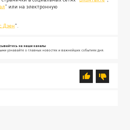
ал
" или на электронную
с.Дзен
".
сывайтесь на наши каналы
ыми узнавайте о главных новостях и важнейших событиях дня.