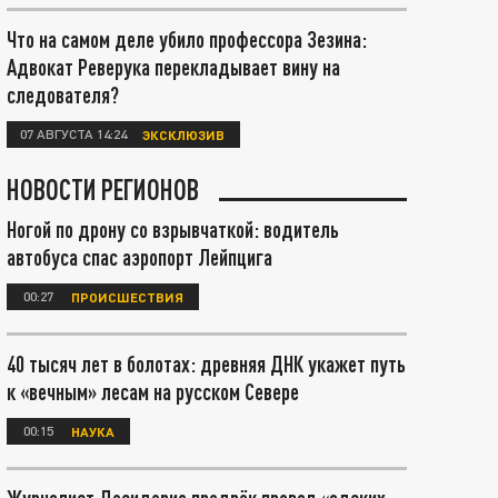
Что на самом деле убило профессора Зезина:
Адвокат Реверука перекладывает вину на
следователя?
07 АВГУСТА 14:24
ЭКСКЛЮЗИВ
НОВОСТИ РЕГИОНОВ
Ногой по дрону со взрывчаткой: водитель
автобуса спас аэропорт Лейпцига
00:27
ПРОИСШЕСТВИЯ
40 тысяч лет в болотах: древняя ДНК укажет путь
к «вечным» лесам на русском Севере
00:15
НАУКА