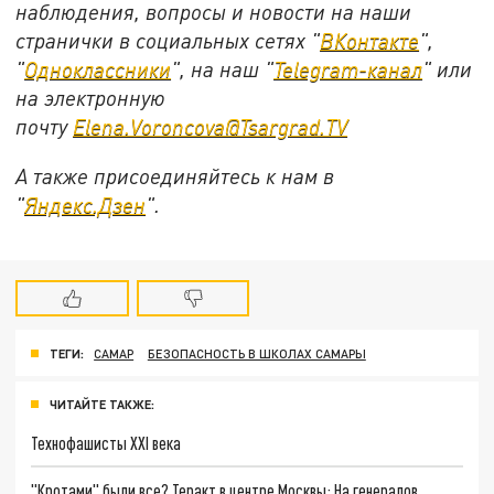
наблюдения, вопросы и новости на наши
странички в социальных сетях "
ВКонтакте
",
"
Одноклассники
", на наш "
Telegram-канал
" или
на электронную
почту
Elena.Voroncova@Tsargrad.TV
А также присоединяйтесь к нам в
"
Яндекс.Дзен
".
ТЕГИ:
САМАР
БЕЗОПАСНОСТЬ В ШКОЛАХ САМАРЫ
ЧИТАЙТЕ ТАКЖЕ:
Технофашисты XXI века
"Кротами" были все? Теракт в центре Москвы: На генералов