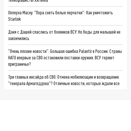
Оплеуха Маску. "Пора снять белые перчатки": Как уничтожить
Starlink
Даня с Дашей спаслись от боевиков ВСУ. Но беды для малышей не
закончились
"Очень плохие новости": Большая ошибка Palantir в России. Страны
НАТО впервые за СВО остановили поставки оружия. ВСУ теряют
приграничье?
Три главных инсайда об СВО. Отмена мобилизации и возвращение
"генерала Армагеддона"? Отличные новости, которые ждали все