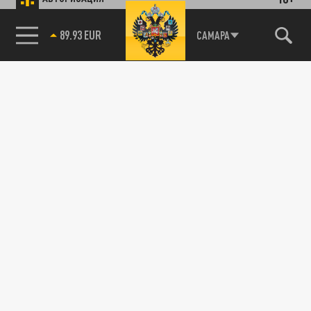
89.93 EUR
САМАРА