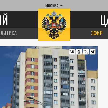
МОСКВА
ИЙ
Ц
АЛИТИКА
ЭФИР