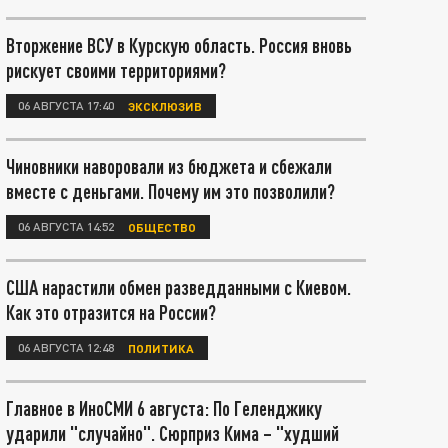
Вторжение ВСУ в Курскую область. Россия вновь
рискует своими территориями?
06 АВГУСТА 17:40
ЭКСКЛЮЗИВ
Чиновники наворовали из бюджета и сбежали
вместе с деньгами. Почему им это позволили?
06 АВГУСТА 14:52
ОБЩЕСТВО
США нарастили обмен разведданными с Киевом.
Как это отразится на России?
06 АВГУСТА 12:48
ПОЛИТИКА
Главное в ИноСМИ 6 августа: По Геленджику
ударили "случайно". Сюрприз Кима – "худший