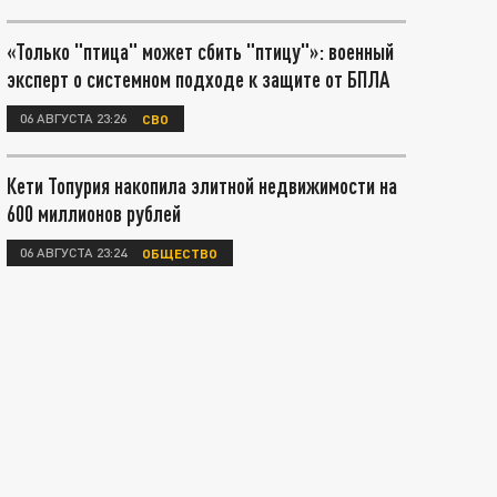
«Только "птица" может сбить "птицу"»: военный
эксперт о системном подходе к защите от БПЛА
06 АВГУСТА 23:26
СВО
Кети Топурия накопила элитной недвижимости на
600 миллионов рублей
06 АВГУСТА 23:24
ОБЩЕСТВО