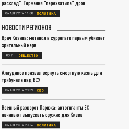
расклад". Германия "перехватила" дрон
06 АВГУСТА 11:00
ПОЛИТИКА
НОВОСТИ РЕГИОНОВ
Врач Козина: метанол в суррогате первым убивает
зрительный нерв
00:11
ОБЩЕСТВО
Алаудинов призвал вернуть смертную казнь для
трибунала над ВСУ
06 АВГУСТА 23:59
СВО
Военный разворот Парижа: автогиганты ЕС
начинают выпускать оружие для Киева
06 АВГУСТА 23:36
ПОЛИТИКА