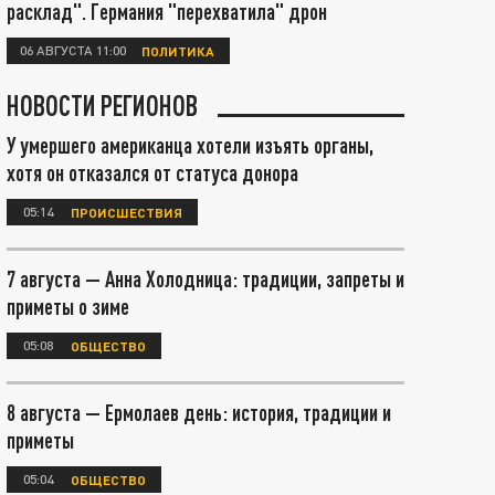
расклад". Германия "перехватила" дрон
06 АВГУСТА 11:00
ПОЛИТИКА
НОВОСТИ РЕГИОНОВ
У умершего американца хотели изъять органы,
хотя он отказался от статуса донора
05:14
ПРОИСШЕСТВИЯ
7 августа — Анна Холодница: традиции, запреты и
приметы о зиме
05:08
ОБЩЕСТВО
8 августа — Ермолаев день: история, традиции и
приметы
05:04
ОБЩЕСТВО