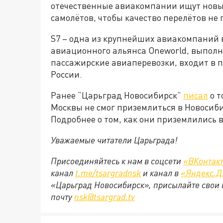
отечественные авиакомпании ищут новы
самолётов, чтобы качество перелётов не 
S7 – одна из крупнейших авиакомпаний в
авиационного альянса Oneworld, выпол
пассажирские авиаперевозки, входит в 
России.
Ранее “Царьград Новосибирск”
писал
о т
Москвы не смог приземлиться в Новосиби
Подробнее о том, как они приземлились в
Уважаемые читатели Царьграда!
Присоединяйтесь к нам в соцсети
«ВКонтак
канал
t.me/tsargradnsk
и канал в
«Яндекс.Д
«Царьград Новосибирск», присылайте свои 
почту
nsk@tsargrad.tv