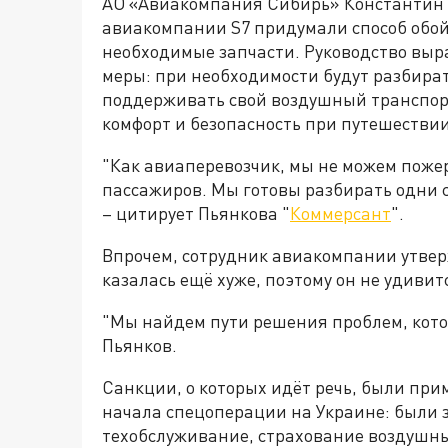
АО «Авиакомпания Сибирь» Константин П
авиакомпании S7 придумали способ обой
необходимые запчасти. Руководство выр
меры: при необходимости будут разбират
поддерживать свой воздушный транспор
комфорт и безопасность при путешествии
"Как авиаперевозчик, мы не можем поже
пассажиров. Мы готовы разбирать одни 
– цитирует Пьянкова "
Коммерсант
".
Впрочем, сотрудник авиакомпании утверж
казалась ещё хуже, поэтому он не удивитс
"Мы найдем пути решения проблем, котор
Пьянков.
Санкции, о которых идёт речь, были при
начала спецоперации на Украине: были 
техобслуживание, страхование воздушных 