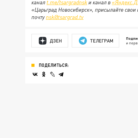
канал
t.me/tsargradnsk
и канал в
«Яндекс.Д
«Царьград Новосибирск», присылайте свои 
почту
nsk@tsargrad.tv
Подпи
ДЗЕН
ТЕЛЕГРАМ
и перв
ПОДЕЛИТЬСЯ: