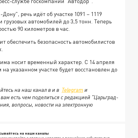
ресс-службе госкомпании "Автодор".
Дону", речь идёт об участке 1091 – 1119
 грузовых автомобилей до 3,5 тонн. Теперь
ростью 90 километров в час.
лит обеспечить безопасность автомобилистов
х.
има носит временный характер. С 14 апреля
на указанном участке будет восстановлен до
йтесь на наш канал в и в
Telegram
и
и вам есть чем поделиться с редакцией "Царьград-
ния, вопросы, новости на электронную
сывайтесь на наши каналы
ыми узнавайте о главных новостях и важнейших событиях дня.