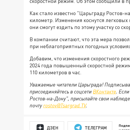
скоростной режим. Об этом сообщили в п
Как стало известно "Царьграду Ростов-на-
километр. Изменения коснутся легковых и
они смогут ездить по этому участку со ско
В компании считают, что эта мера позво
при неблагоприятных погодных условия
Добавим, что изменения скоростного реж
2024 года повышенный скоростной режим 
110 километров в час.
Уважаемые читатели Царьграда! Подписыва
присоединяйтесь в соцсети
ВКонтакте
. Есл
Ростов-на-Дону", присылайте свои наблюде
почту
rostov@Tsargrad.ТV
.
Подпи
ДЗЕН
ТЕЛЕГРАМ
и перв