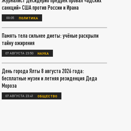
Журналист Десидерио предрёк провал «адских
санкций» США против России и Ирана
00:05
ПОЛИТИКА
Память тела сильнее диеты: учёные раскрыли
тайну ожирения
07 АВГУСТА 23:50
НАУКА
День города Ялты 8 августа 2026 года:
бесплатные музеи и летняя резиденция Деда
Мороза
07 АВГУСТА 23:41
ОБЩЕСТВО