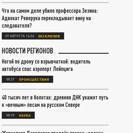
Что на самом деле убило профессора Зезина:
Адвокат Реверука перекладывает вину на
следователя?
07 АВГУСТА 14:24
ЭКСКЛЮЗИВ
НОВОСТИ РЕГИОНОВ
Ногой по дрону со взрывчаткой: водитель
автобуса спас аэропорт Лейпцига
00:27
ПРОИСШЕСТВИЯ
40 тысяч лет в болотах: древняя ДНК укажет путь
к «вечным» лесам на русском Севере
00:15
НАУКА