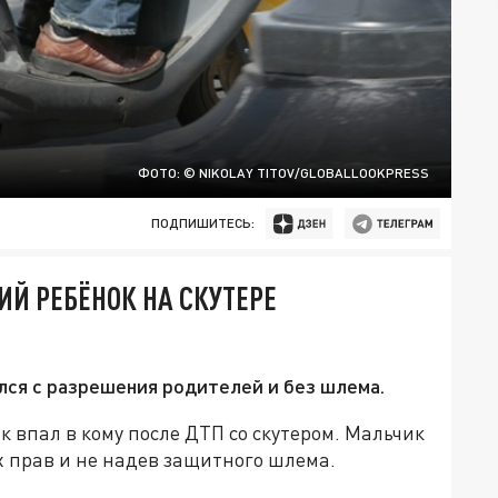
ФОТО: © NIKOLAY TITOV/GLOBALLOOKPRESS
ПОДПИШИТЕСЬ:
ИЙ РЕБЁНОК НА СКУТЕРЕ
ался с разрешения родителей и без шлема.
к впал в кому после ДТП со скутером. Мальчик
х прав и не надев защитного шлема.