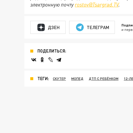
электронную почту
rostov@Tsargrad.ТV
.
Подпи
ДЗЕН
ТЕЛЕГРАМ
и перв
ПОДЕЛИТЬСЯ:
ТЕГИ:
СКУТЕР
МОПЕД
ДТП С РЕБЁНКОМ
12-Л