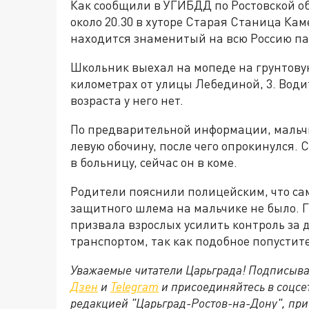
Как сообщили в УГИБДД по Ростовской о
около 20.30 в хуторе Старая Станица Кам
находится знаменитый на всю Россию па
Школьник выехал на мопеде на грунтовую
километрах от улицы Лебединой, 3. Водит
возраста у него нет.
По предварительной информации, мальчи
левую обочину, после чего опрокинулся.
в больницу, сейчас он в коме.
Родители пояснили полицейским, что са
защитного шлема на мальчике не было. 
призвала взрослых усилить контроль за 
транспортом, так как подобное попустит
Уважаемые читатели Царьграда! Подписыва
Дзен
и
Telegram
и присоединяйтесь в соцс
редакцией "Царьград-Ростов-на-Дону", при