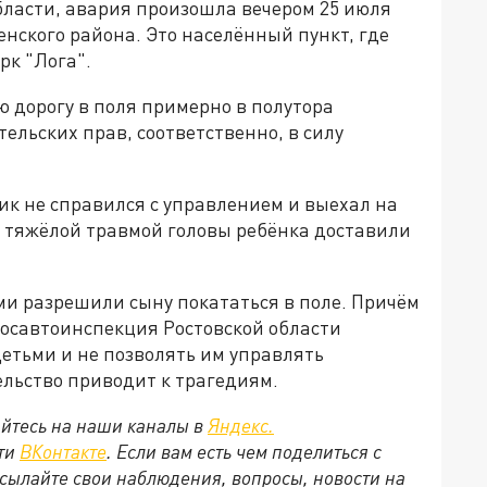
бласти, авария произошла вечером 25 июля
енского района. Это населённый пункт, где
рк "Лога".
 дорогу в поля примерно в полутора
ельских прав, соответственно, в силу
к не справился с управлением и выехал на
 С тяжёлой травмой головы ребёнка доставили
ми разрешили сыну покататься в поле. Причём
Госавтоинспекция Ростовской области
детьми и не позволять им управлять
ельство приводит к трагедиям.
йтесь на наши каналы в
Яндекс.
ети
ВКонтакте
. Если вам есть чем поделиться с
сылайте свои наблюдения, вопросы, новости на