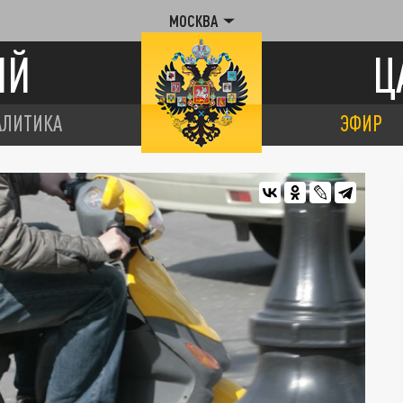
МОСКВА
ИЙ
Ц
АЛИТИКА
ЭФИР