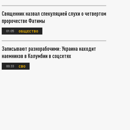
Священник назвал спекуляцией слухи о четвертом
пророчестве Фатимы
01:05
ОБЩЕСТВО
Записывают разнорабочими: Украина находит
наемников в Колумбии в соцсетях
00:33
СВО