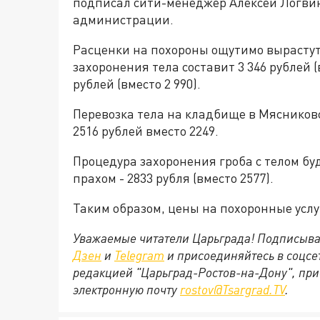
подписал сити-менеджер Алексей Логвин
администрации.
Расценки на похороны ощутимо вырастут
захоронения тела составит 3 346 рублей (
рублей (вместо 2 990).
Перевозка тела на кладбище в Мясников
2516 рублей вместо 2249.
Процедура захоронения гроба с телом буде
прахом - 2833 рубля (вместо 2577).
Таким образом, цены на похоронные услу
Уважаемые читатели Царьграда! Подписыва
Дзен
и
Telegram
и присоединяйтесь в соцс
редакцией "Царьград-Ростов-на-Дону", при
электронную почту
rostov@Tsargrad.ТV
.