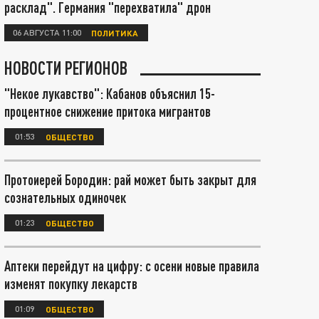
расклад". Германия "перехватила" дрон
06 АВГУСТА 11:00
ПОЛИТИКА
НОВОСТИ РЕГИОНОВ
"Некое лукавство": Кабанов объяснил 15-
процентное снижение притока мигрантов
01:53
ОБЩЕСТВО
Протоиерей Бородин: рай может быть закрыт для
сознательных одиночек
01:23
ОБЩЕСТВО
Аптеки перейдут на цифру: с осени новые правила
изменят покупку лекарств
01:09
ОБЩЕСТВО