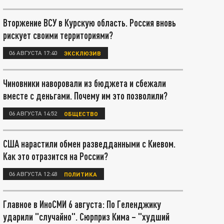
Вторжение ВСУ в Курскую область. Россия вновь
рискует своими территориями?
06 АВГУСТА 17:40
ЭКСКЛЮЗИВ
Чиновники наворовали из бюджета и сбежали
вместе с деньгами. Почему им это позволили?
06 АВГУСТА 14:52
ОБЩЕСТВО
США нарастили обмен разведданными с Киевом.
Как это отразится на России?
06 АВГУСТА 12:48
ПОЛИТИКА
Главное в ИноСМИ 6 августа: По Геленджику
ударили "случайно". Сюрприз Кима – "худший