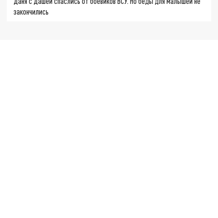
Даня с Дашей спаслись от боевиков ВСУ. Но беды для малышей не
закончились