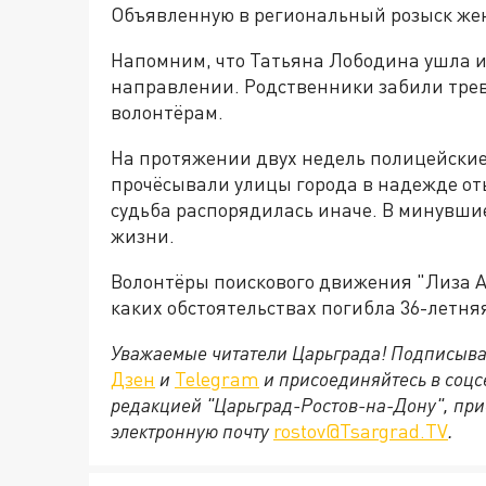
Объявленную в региональный розыск же
Напомним, что Татьяна Лободина ушла и
направлении. Родственники забили трев
волонтёрам.
На протяжении двух недель полицейски
прочёсывали улицы города в надежде оты
судьба распорядилась иначе. В минувш
жизни.
Волонтёры поискового движения "Лиза А
каких обстоятельствах погибла 36-летняя
Уважаемые читатели Царьграда! Подписыва
Дзен
и
Telegram
и присоединяйтесь в соц
редакцией "Царьград-Ростов-на-Дону", при
электронную почту
rostov@Tsargrad.ТV
.