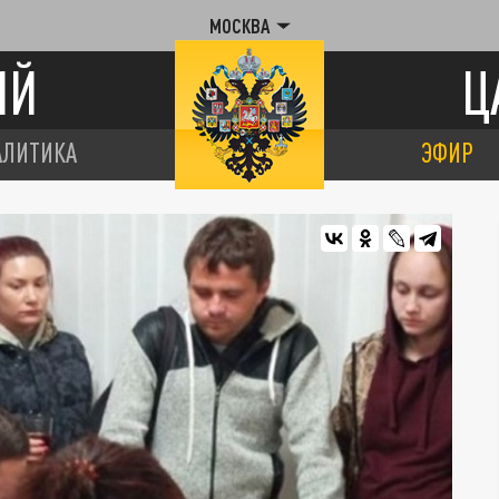
МОСКВА
ИЙ
Ц
АЛИТИКА
ЭФИР