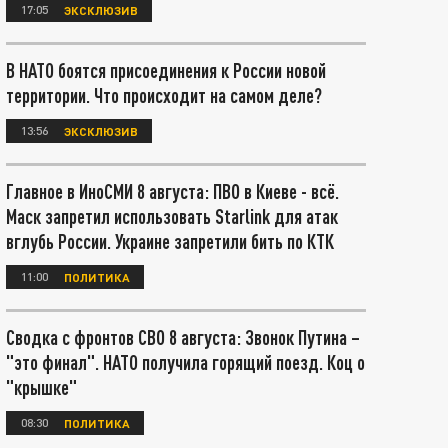
17:05
ЭКСКЛЮЗИВ
В НАТО боятся присоединения к России новой
территории. Что происходит на самом деле?
13:56
ЭКСКЛЮЗИВ
Главное в ИноСМИ 8 августа: ПВО в Киеве - всё.
Маск запретил использовать Starlink для атак
вглубь России. Украине запретили бить по КТК
11:00
ПОЛИТИКА
Сводка с фронтов СВО 8 августа: Звонок Путина –
"это финал". НАТО получила горящий поезд. Коц о
"крышке"
08:30
ПОЛИТИКА