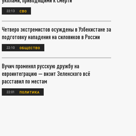
уколами, приводящими к смерти
22:13
СВО
Четверо экстремистов осуждены в Узбекистане за
подготовку нападения на силовиков в России
22:10
ОБЩЕСТВО
Вучич променял русскую дружбу на
евроинтеграцию — визит Зеленского всё
расставил по местам
22:01
ПОЛИТИКА